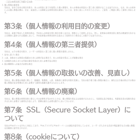
​・上記の利用目的に付随する目的
個人情報の提供等
当社は、法令で定める場合を除き、本人の同意に基づき取得した個人情報を、本人の事前の同意なく第三者に提供することはありません。なお、本人の求め
による個人情報の開示、訂正、追加若しくは削除又は利用目的の通知については、法令に従いこれを行うとともに、ご意見、ご相談に関して適切に対応しま
す。
第3条（個人情報の利用目的の変更）
当社は、前項で特定した利用目的は、予め本人の同意を得た場合を除くほかは、原則として変更しません。但し、変更前の利用目的と相当の関連性を有する
と合理的に認められる範囲において、予め変更後の利用目的を公表の上で変更を行う場合はこの限りではありません。
第4条（個人情報の第三者提供）
当社は、以下の場合を除き、ユーザーの同意なく第三者に個人情報を提供しません。
法令に基づく場合
人命、身体または財産の保護のために必要がある場合で、本人の同意を得ることが困難な場合
公衆衛生の向上または児童の健全育成のために必要がある場合
国の機関等への協力が必要な場合
第5条（個人情報の取扱いの改善、見直し）
当社は、個人情報の保護に関して、組織的、物理的、人的、技術的に適切な対策を実施し、当社の取り扱う個人情報の漏えい、滅失又はき損の防止その他の
個人情報の安全管理のために必要かつ適切な措置を講ずるものとします。
第6条（個人情報の廃棄）
当社は、個人情報の利用目的に照らしその必要性が失われたときは、個人情報を消去又は廃棄するものとし、当該消去及び廃棄は、外部流失等の危険を防止
するために必要かつ適切な方法により、業務の遂行上必要な限りにおいて行います。
第7条 SSL（Secure Socket Layer）に
ついて
当社のWebサイトはSSLに対応しており、WebブラウザとWebサーバーとの通信を暗号化しています。ユーザーが入力する氏名や電話番号などの個人情報
は自動的に暗号化されます。
第8条（cookieについて）