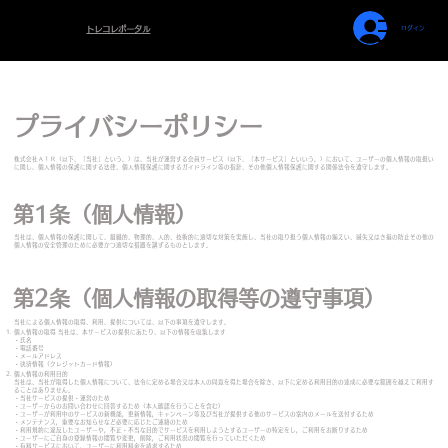
ログイン
トレコレポータル
​プライバシーポリシー
株式会社ＡＩＲ（以下、「当社」という。）は、当社が運営する会員サービス（以下、「本サービス」といいう。）において、ユーザーの個人情報の取扱い
に関し、個人情報の保護に関する法律、個人情報保護に関するガイドライン等の指針、その他個人情報保護に関する関係法令を遵守します。
第1条（個人情報）
当社は、個人情報の保護に関して、組織的、物理的、人的、技術的に適切な対策を実施し、当社の取り扱う個人情報の漏えい、滅失又はき損の防止その他の
個人情報の安全管理のために必要かつ適切な措置を講ずるものとします。
第2条（個人情報の取得等の遵守事項）
当社による個人情報の取得、利用、提供については、以下の事項を遵守します。
個人情報の取得 当社は、本サービスの提供にあたり、以下の情報を収集します
・氏名
・電話番号
・メールアドレス
・決済情報（クレジットカード情報）
個人情報の利用目的
当社は、当社が取得した個人情報について、法令に定める場合又は本人の同意を得た場合を除き、以下に定める利用目的の達成に必要な範囲を越えて利用す
ることはありません。
・当社サービスの提供・運営のため
・ユーザーからのお問い合わせに回答するため（本人確認を行うことを含む）
・ユーザーが利用中のサービスの新機能，更新情報，キャンペーン等及び当社が提供する他のサービスの案内のメールを送付するため
・メンテナンス，重要なお知らせなど必要に応じたご連絡のため
​・利用規約に違反したユーザーや，不正・不当な目的でサービスを利用しようとするユーザーの特定をし，ご利用をお断りするため
・ユーザーにご自身の登録情報の閲覧や変更，削除，ご利用状況の閲覧を行っていただくため
・有料サービスにおいて，ユーザーに利用料金を請求するため